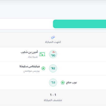
انتهت المباراة
أمين بن شايب
+4
90’
ضربة جزاء
فيكينتاس سليفكا
82’
يوريس موتاشي
عرب مناج
53’
1 - 1
منتصف المباراة