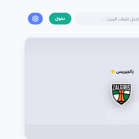
دخول
زالجيريس