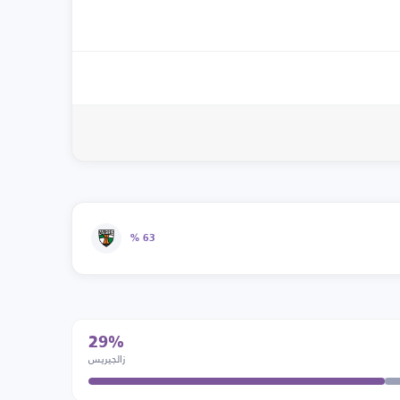
63 %
29%
زالجيريس