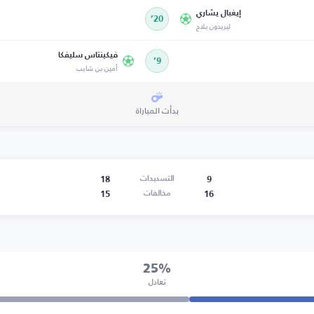
إيغبال يشاري
20’
ليريدون بلاج
فيكينتاس سليفكا
9’
أمين بن شايب
بدأت المباراة
18
9
التسديدات
15
16
مخالفات
25%
تعادل