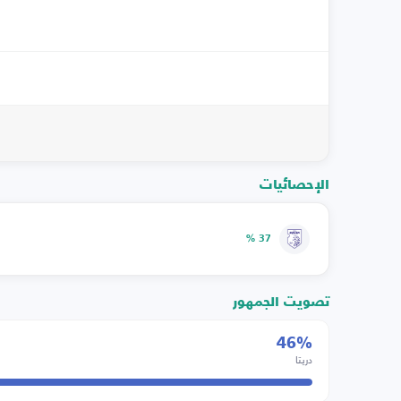
الإحصائيات
37 %
تصويت الجمهور
46%
دريتا