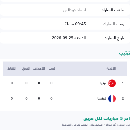
ملعب المباراة
استاد كوجالي
وقت المباراة
09:45 مساءً
تاريخ المباراة
الجمعة 25-09-2026
ترتيب
الأندية
لعب
الأهداف
الفرق
النقاط
1
تركيا
0
0
0
0
2
فرنسا
0
0
0
0
اخر 5 مباريات لكل فريق
من اليمين: آخر مباراة · اضغط على الحرف لعرض التفاصيل