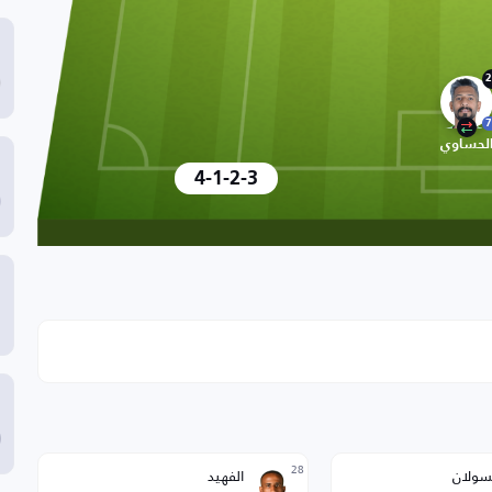
2
7
لحساوي
4-1-2-3
28
سولان
الفهيد