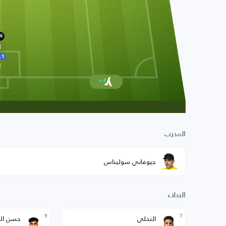
6
.1
ا
المدرب
جيوفاني سوليناس
البدلاء
9
7
النخلي
حسن ال