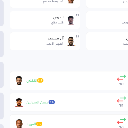
يسر
خط وسط مدافع
73
الحربي
رمى
قلب دفاع
99
آل محيميد
يسر
الظهير الأيمن
النخلي
6.5
89’
حسن السولان
7.6
81’
الفهيد
6.5
60’