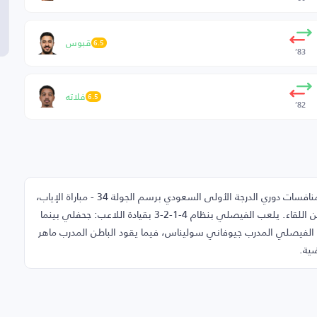
قبوس
6.5
83’
فلاته
6.5
82’
في هذه الصفحة تجد تشكيلة مباراة الفيصلي والباطن ضمن منافسات دوري الدرجة الأولى السعودي برسم الجولة 34 - مباراة الإياب،
يوم الخميس 14-05-2026، إضافةً إلى دكة البدلاء والغائبين عن اللقاء. يلعب الفيصلي بنظام 4-1-2-3 بقيادة اللاعب: جحفلي بينما
قيادة اللاعب: ناصر. يقود الفيصلي المدرب جيوفاني سوليناس، فيما يقود الباطن المدرب ماهر
ضية.