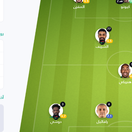
6.5
9
2
كيوتو
المقرن
77
رو
6.5
الشريف
6
هنريكي
آخ
3
4
6.7
7.1
رافائيل
دوشي