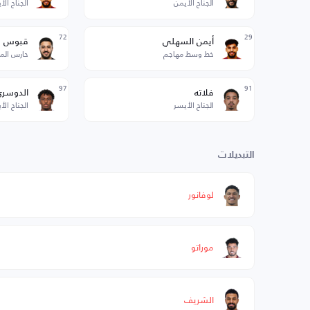
الجناح الأيمن
الجناح الأ
72
29
أيمن السهلي
قبوس
خط وسط مهاجم
حارس الم
97
91
فلاته
الدوسري
الجناح الأيسر
الجناح الأ
التبديلات
لوفانور
موراتو
الشريف