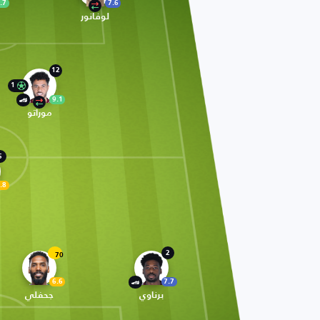
.7
7.6
لوفانور
12
1
9.1
موراتو
5
.8
2
70
6.6
7.7
برناوي
جحفلي