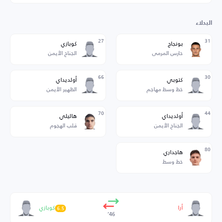
البدلاء
27
31
بونجاج
كوبازي
حارس المرمى
الجناح الأيمن
66
30
كتوبي
أولديداي
خط وسط مهاجم
الظهير الأيمن
70
44
أولديداي
هاليلي
الجناح الأيمن
قلب الهجوم
80
هاجداري
خط وسط
أرا
كوبازي
6.5
46’