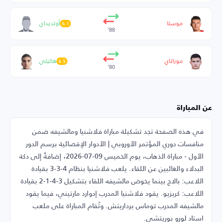
موستا
أولديداي
6.1
88’
موراتاي
هاليلي
6.5
80’
عن المباراة
في هذه الصفحة تجد تشكيلة مباراة فلاشنيا ومالشيفه ضمن
منافسات دوري المؤتمر الأوروبي | الأدوار الإقصائية برسم الدور
الأول - مباراة الذهاب، يوم الخميس 09-07-2026، إضافةً إلى دكة
البدلاء والغائبين عن اللقاء. يلعب فلاشنيا بنظام 4-3-3 بقيادة
اللاعب: بالاج بينما يخوض مالشيفه اللقاء بتشكيل 3-4-1-2 بقيادة
اللاعب: كريزيو. يقود فلاشنيا المدرب إدوارد مارتيني، فيما يقود
مالشيفه المدرب توماس برداريتش. وتُقام المباراة على ملعب
استاد لورو بوريتشي.