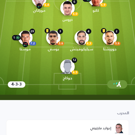
6
6.4
6.9
كاتو
موراتاي
6.0
دروس
29
3
4
2
1
7.2
5.6
6.3
5.6
جوريشتا
سيليكوفيتش
بوسي
موستا
12
6.5
جوكاج
4-3-3
المدرب
إدوارد مارتيني