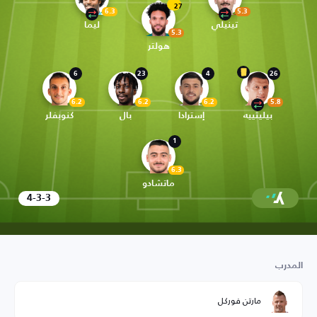
27
6.3
5.3
تينيلي
ليما
5.3
هولتر
6
23
4
26
6.2
6.2
6.2
5.8
بيليتييه
إسترادا
بال
كنوبفلر
1
6.3
ماتشادو
4-3-3
المدرب
مارتن فوركل