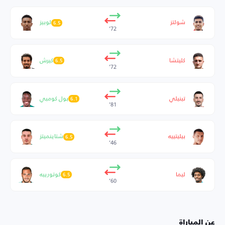
شولتز
لوبيز
6.5
72’
كليتشا
كيرش
6.5
72’
تينيلي
بول كومبي
6.1
81’
بيليتييه
شتاينميتز
6.5
46’
ليما
كوتورييه
6.5
60’
عن المباراة