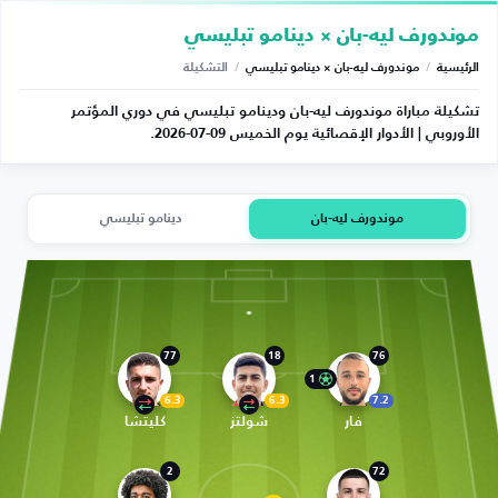
موندورف ليه-بان × دينامو تبليسي
الرئيسية
/
موندورف ليه-بان × دينامو تبليسي
/
التشكيلة
تشكيلة مباراة موندورف ليه-بان ودينامو تبليسي في دوري المؤتمر
الأوروبي | الأدوار الإقصائية يوم الخميس 09-07-2026.
موندورف ليه-بان
دينامو تبليسي
77
18
76
1
6.3
6.3
7.2
فار
شولتز
كليتشا
2
72