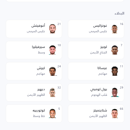
البدلاء
21
16
غونزاليس
أغوفيتش
حارس المرمى
حارس المرمى
10
7
لوبيز
سيرفيليرا
الجناح الأيمن
وسط
24
11
عيساكا
كيرش
مهاجم
مهاجم
32
29
بول كومبي
ديهير
قلب الهجوم
الظهير الأيمن
5
66
شتاينميتز
كوتورييه
الظهير الأيمن
خط وسط