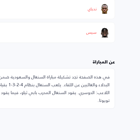
ندياي
سيس
عن المباراة
اللاعب: الدوسري. يقود السنغال المدرب بابي ثياو، فيما يقو
تويوتا.