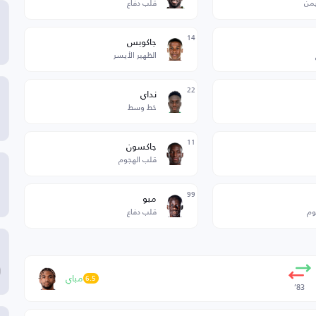
يمن
قلب دفاع
14
جاكوبس
الظهير الأيسر
22
نداي
خط وسط
11
جاكسون
قلب الهجوم
99
مبو
وم
قلب دفاع
مباي
6.5
83’