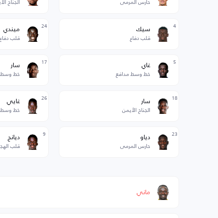
حارس المرمى
الجناح الأ
24
4
سيك
ميندي
قلب دفاع
قلب دفاع
17
5
غاي
سار
خط وسط مدافع
خط وسط
26
18
سار
غايي
الجناح الأيمن
خط وسط
9
23
دياو
ديانج
حارس المرمى
قلب الهج
ماني