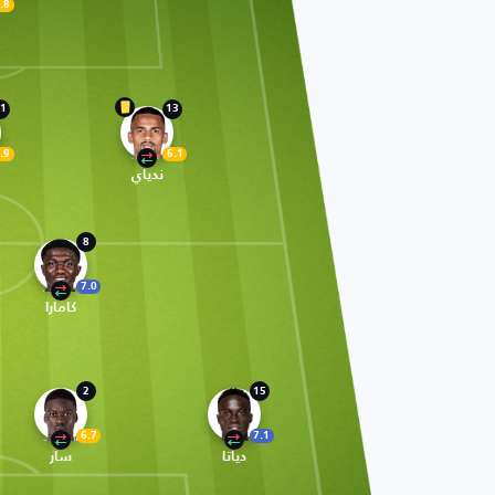
.8
1
13
.9
6.1
ندياي
8
7.0
كامارا
2
15
6.7
7.1
دياتا
سار