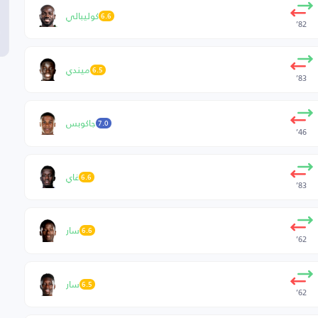
كوليبالي
6.6
82’
ميندي
6.5
83’
جاكوبس
7.0
46’
غاي
6.6
83’
سار
6.6
62’
سار
6.5
62’