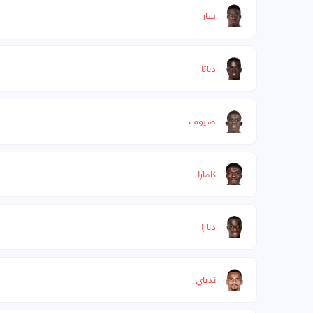
سار
دياتا
ضيوف
كامارا
ديارا
ندياي