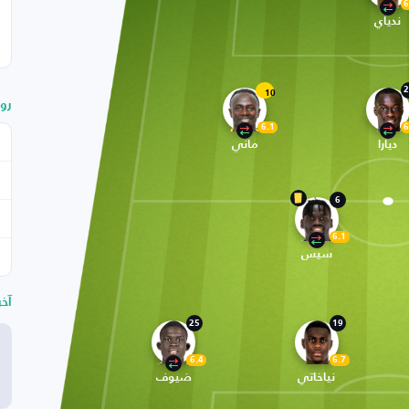
6
ندياي
2
10
رو
6.1
6
ديارا
ماني
6
6.1
سيس
آخ
25
19
6.4
6.7
نياخاتي
ضيوف