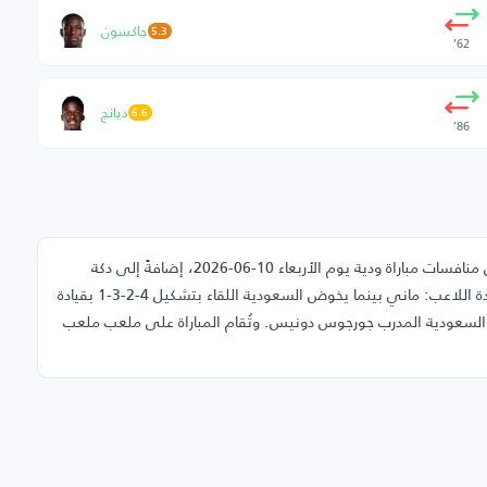
جاكسون
5.3
62’
ديانج
6.6
86’
في هذه الصفحة تجد تشكيلة مباراة السنغال والسعودية ضمن منافسات مباراة ودية يوم الأربعاء 10-06-2026، إضافةً إلى دكة
البدلاء والغائبين عن اللقاء. يلعب السنغال بنظام 4-2-3-1 بقيادة اللاعب: ماني بينما يخوض السعودية اللقاء بتشكيل 4-2-3-1 بقيادة
د السعودية المدرب جورجوس دونيس. وتُقام المباراة على ملعب ملعب