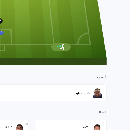
6
.4
المدرب
بابي ثياو
البدلاء
20
1
ضيوف
مباي