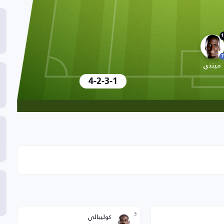
1
7
ميندي
4-2-3-1
3
كوليبالي