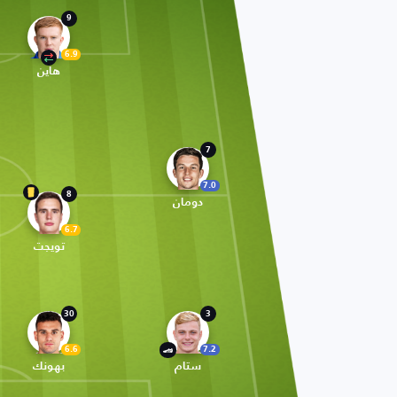
9
6.9
هاين
7
7.0
8
دومان
6.7
تويجت
30
3
6.6
7.2
ستام
بهونك