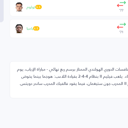
كولوم
6.5
77’
بامبا
6.5
71’
مباراة فيليم II وفالفيك ضمن منافسات الدوري الهولندي الممتاز برسم ربع نهائي - مباراة الإياب، يوم
السبت 09-05-2026، إضافةً إلى دكة البدلاء والغائبين عن اللقاء. يلعب فيليم II بنظام 4-4-2 بقيادة اللاعب: هوجما بينما يخوض
فالفيك اللقاء بتشكيل 4-3-3 بقيادة اللاعب: كرامر. يقود فيليم II المدرب جون ستيغمان، فيما يقود فالفيك المدرب ساندر دويتس.