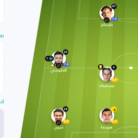
47
7.0
بارتمانز
رو
20
1
7.8
6
العلوشي
6.7
بيسلينك
آخ
24
4
6.5
6.7
هوجما
تجوي