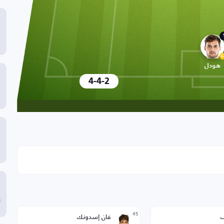
6
هودل
4-4-2
45
فان إسدونك