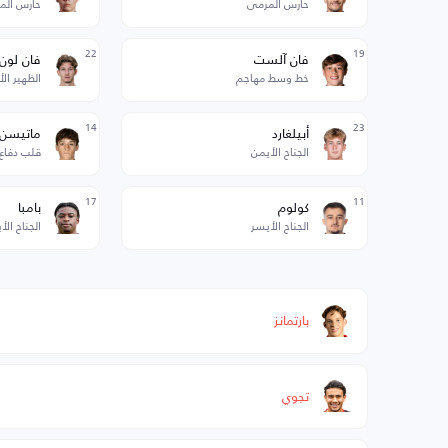
حارس المرمى
حارس الم
22
19
فان آلست
فان لون
خط وسط مهاجم
الظهير ال
14
23
أبيلغارد
ماتيسن
الجناح الأيمن
قلب دفاع
17
11
كولوم
بامبا
الجناح الأيسر
الجناح الأ
بارتمانز
تجوي