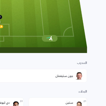
1
.4
المدرب
جون ستيغمان
البدلاء
31
21
ستين
دي ليوف