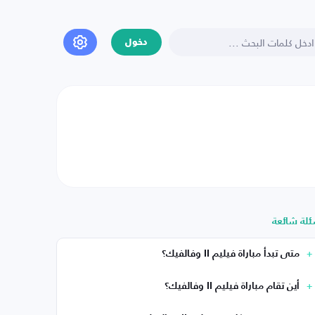
دخول
ئلة شائعة
متى تبدأ مباراة فيليم II وفالفيك؟
أين تقام مباراة فيليم II وفالفيك؟