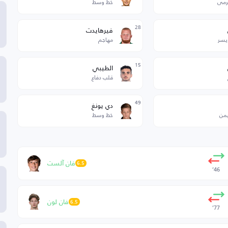
رمى
خط وسط
28
فيرهايدت
أيسر
مهاجم
15
الطيبي
قلب دفاع
49
دي يونغ
يمن
خط وسط
فان آلست
6.5
46’
فان لون
6.5
77’