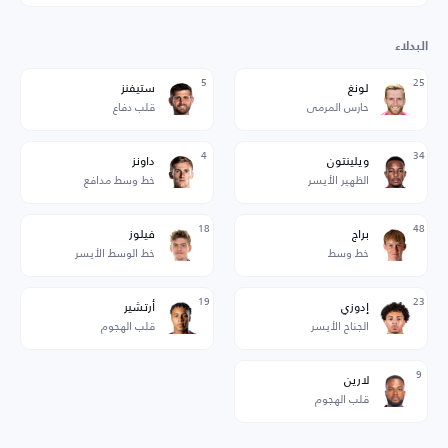
البدلاء
5
25
لونغ
ستيفنز
حارس المرمى
قلب دفاع
4
34
ويلينتون
داونز
الظهير الأيسر
خط وسط مدافع
18
48
براج
فيلوز
خط وسط
خط الوسط الأيسر
19
23
إدوزي
أرتشير
الجناح الأيسر
قلب الهجوم
9
لارين
قلب الهجوم