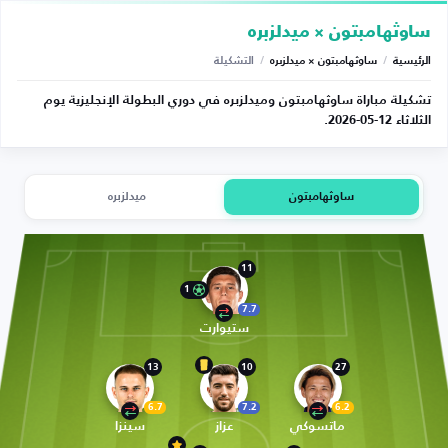
ساوثهامبتون × ميدلزبره
الرئيسية
/
ساوثهامبتون × ميدلزبره
/
التشكيلة
تشكيلة مباراة ساوثهامبتون وميدلزبره في دوري البطولة الإنجليزية يوم
الثلاثاء 12-05-2026.
ساوثهامبتون
ميدلزبره
11
1
7.7
ستيوارت
13
10
27
6.7
7.2
6.2
ماتسوكي
عزاز
سينزا