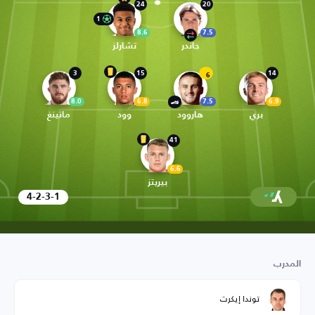
24
20
1
8.6
7.5
جاندر
تشارلز
3
15
14
6
8.0
6.8
7.5
6.9
بري
هاروود
وود
مانينغ
41
6.6
بيريتز
4-2-3-1
المدرب
توندا إيكرت