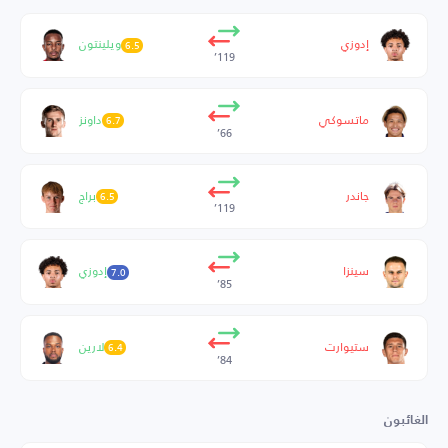
إدوزي
ويلينتون
6.5
119’
ماتسوكي
داونز
6.7
66’
جاندر
براج
6.5
119’
سينزا
إدوزي
7.0
85’
ستيوارت
لارين
6.4
84’
الغائبون