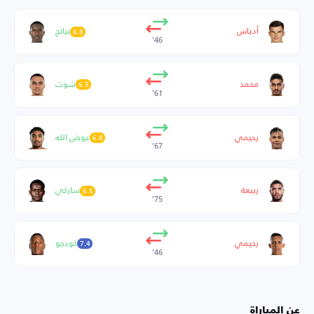
أدياس
نيانج
6.8
46’
محمد
شوت
6.5
61’
رحيمي
عوض الله
6.8
67’
ربيعة
ساركي
6.5
75’
رحيمي
كودجو
7.4
46’
عن المباراة