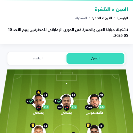
العين × الظفرة
الرئيسية
/
العين × الظفرة
/
التشكيلة
تشكيلة مباراة العين والظفرة في الدوري الإماراتي للمحترفين يوم الأحد 10-
05-2026.
العين
الظفرة
21
13
20
2
1
9.7
8.9
8.5
2
بالاسيوس
رحيمي
رحيمي
14
8