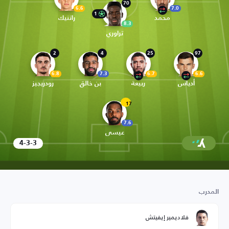
70
6.6
7.0
1
محمد
راتنيك
8.3
تراوري
2
4
25
97
6.8
7.3
6.7
6.6
أدياس
ربيعة
بن خالق
رودريجيز
17
7.6
عيسى
4-3-3
المدرب
فلاديمير إيفيتش