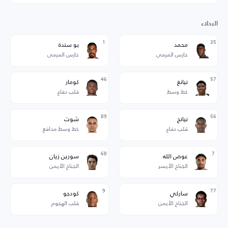
البدلاء
1
35
محمد
بو سندة
حارس المرمى
حارس المرمى
46
57
نيانغ
كومار
خط وسط
قلب دفاع
89
56
نيانج
شوت
قلب دفاع
خط وسط مدافع
68
7
عوض الله
سورين زيان
الجناح الأيسر
الجناح الأيمن
9
77
ساركي
كودجو
الجناح الأيمن
قلب الهجوم