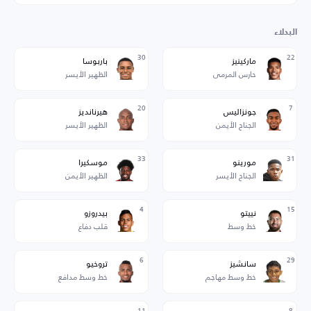
البدلاء
30
22
ماركينيز
باربوسا
حارس المرمى
الظهير الأيسر
20
7
جونزاليس
هيرنانديز
الجناح الأيمن
الظهير الأيسر
33
31
مورينو
موسكيرا
الجناح الأيسر
الظهير الأيمن
4
15
نييتو
بيدروزو
خط وسط
قلب دفاع
6
29
سانشيز
تروخيو
خط وسط مهاجم
خط وسط مدافع
11
8