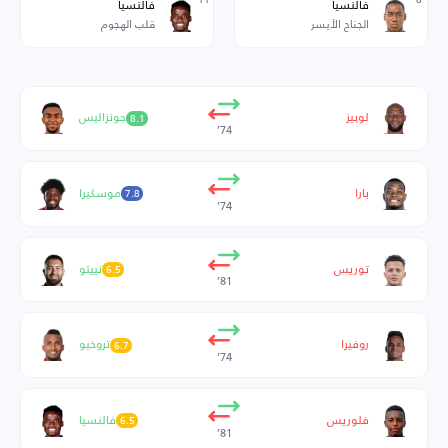
فالنسيا
فالنسيا
الجناح الأيسر
قلب الهجوم
لوبيز
جونزاليس
8.1
74’
بارا
موسكيرا
7.8
74’
توريس
نييتو
6.5
81’
روفيرا
تروخيو
6.7
74’
فلوريس
فالنسيا
6.5
81’