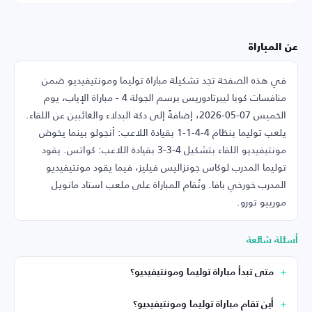
عن المباراة
في هذه الصفحة تجد تشكيلة مباراة توليما ومونتيفيديو ضمن
منافسات كوبا ليبرتادوريس برسم الجولة 4 - مباراة الإياب، يوم
الخميس 07-05-2026، إضافةً إلى دكة البدلاء والغائبين عن اللقاء.
يلعب توليما بنظام 4-4-1-1 بقيادة اللاعب: أنجولو بينما يخوض
مونتيفيديو اللقاء بتشكيل 4-3-3 بقيادة اللاعب: كواتس. يقود
توليما المدرب لوكاس جونزاليس فيليز، فيما يقود مونتيفيديو
المدرب خورخي بافا. وتُقام المباراة على ملعب استاد مانويل
مورييو تورو.
أسئلة شائعة
متى تبدأ مباراة توليما ومونتيفيديو؟
أين تقام مباراة توليما ومونتيفيديو؟