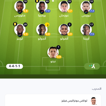
18
80
32
10
6.8
7.0
6.7
7.3
توريس
غوزمان
روفيرا
فلوريس
28
3
17
2
6.5
6.8
6.9
7.5
أرييتا
أنغولو
أنجولو
لوبيز
1
6.9
نيتو
4-4-1-1
المدرب
لوكاس جونزاليس فيليز