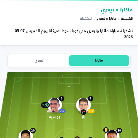
ماكارا × تيغري
الرئيسية
/
ماكارا × تيغري
/
التشكيلة
تشكيلة مباراة ماكارا وتيغري في كوبا سودا أمريكانا يوم الخميس 07-05-
2026.
ماكارا
تيغري
9
7
1
7.9
6.5
باز
بوسيه
20
10