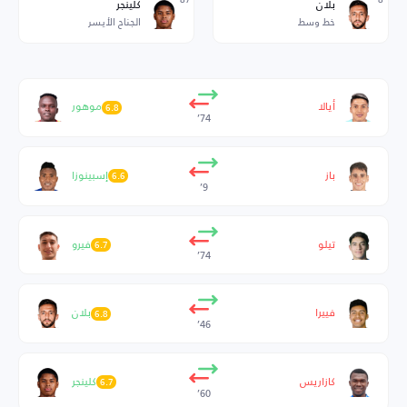
بلان
كلينجر
خط وسط
الجناح الأيسر
أيالا
موهور
6.8
74’
باز
إسبينوزا
6.6
9’
تيلو
فيرو
6.7
74’
فييرا
بلان
6.8
46’
كازاريس
كلينجر
6.7
60’