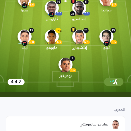
16
5
6.6
6.7
ميراندا
فييرا
7.0
7.0
إستاسيو
كازاريس
13
21
15
14
6.8
6.7
6.5
6.5
تيلو
إيتشيبارن
ماروفو
أيالا
1
6.6
رودريغيز
4-4-2
المدرب
غيليرمو سانغوينتي