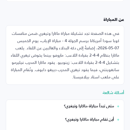
عن المباراة
في هذه الصفحة تجد تشكيلة مباراة ماكارا وتيغري ضمن منافسات
كوبا سودا أمريكانا برسم الجولة 4 - مباراة الإياب، يوم الخميس
07-05-2026، إضافةً إلى دكة البدلاء والغائبين عن اللقاء. يلعب
ماكارا بنظام 4-4-2 بقيادة اللاعب: ماروفو بينما يخوض تيغري اللقاء
بتشكيل 4-4-2 بقيادة اللاعب: زينوبيو. يقود ماكارا المدرب غيليرمو
سانغوينتي، فيما يقود تيغري المدرب دييغو دابوف. وتُقام المباراة
على ملعب استاد بيلافيستا.
أسئلة شائعة
متى تبدأ مباراة ماكارا وتيغري؟
أين تقام مباراة ماكارا وتيغري؟