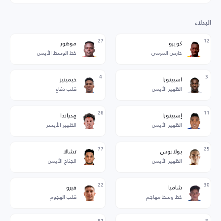
البدلاء
27
12
كويرو
موهور
حارس المرمى
خط الوسط الأيمن
4
3
اسبينوزا
خيمينيز
الظهير الأيمن
قلب دفاع
26
11
إسبينوزا
مِدراندا
الظهير الأيمن
الظهير الأيسر
77
25
بولانوس
تشالا
الظهير الأيمن
الجناح الأيمن
22
30
شامبا
فيرو
خط وسط مهاجم
قلب الهجوم
87
8