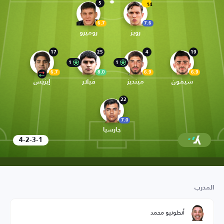
5
14
6.7
7.6
رويز
روميرو
17
25
4
19
1
1
6.7
8.0
6.9
6.9
سيمون
مينديز
فيلار
إيزيس
22
7.0
جارسيا
4-2-3-1
المدرب
أنطونيو محمد