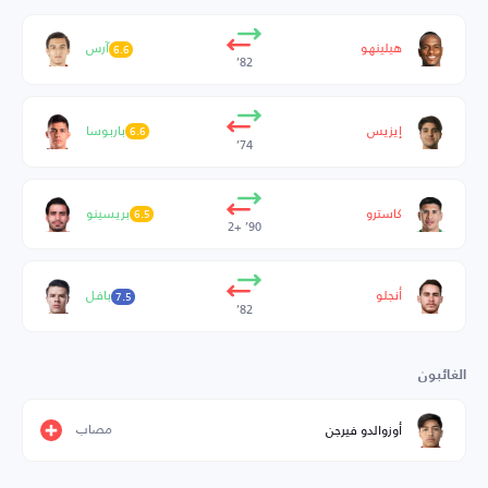
هيلينهو
آرس
6.6
82’
إيزيس
باربوسا
6.6
74’
كاسترو
بريسينو
6.5
90’ +2
أنجلو
بافل
7.5
82’
الغائبون
مصاب
أوزوالدو فيرجن