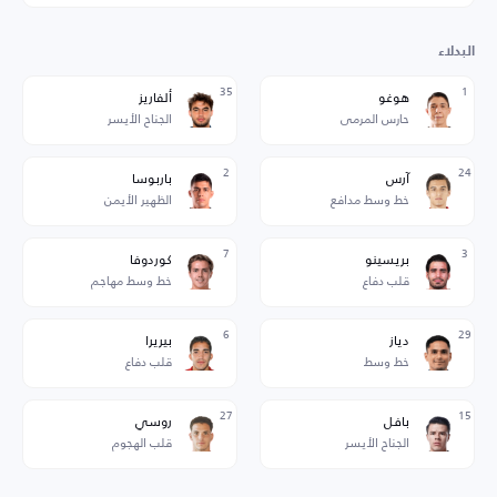
البدلاء
35
1
هوغو
ألفاريز
حارس المرمى
الجناح الأيسر
2
24
آرس
باربوسا
خط وسط مدافع
الظهير الأيمن
7
3
بريسينو
كوردوفا
قلب دفاع
خط وسط مهاجم
6
29
دياز
بيريرا
خط وسط
قلب دفاع
27
15
بافل
روسي
الجناح الأيسر
قلب الهجوم