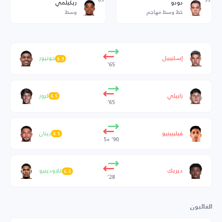
دودو
ريكيلمي
خط وسط مهاجم
وسط
إسكيبيل
جونيور
6.9
65’
زابيلي
كروز
6.5
65’
فيليبينيو
رينان
6.5
90’ +5
ديريك
كلاودينيو
6.5
28’
الغائبون