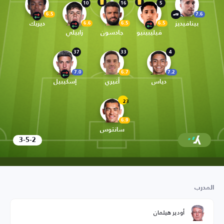
10
16
5
6.5
7.6
بينافيديز
ديريك
6.6
6.5
6.5
فيليبينيو
جادسون
زابيلي
37
33
4
7.0
6.7
7.2
دياس
أغيري
إسكيبيل
23
6.9
سانتوس
3-5-2
المدرب
أودير هيلمان