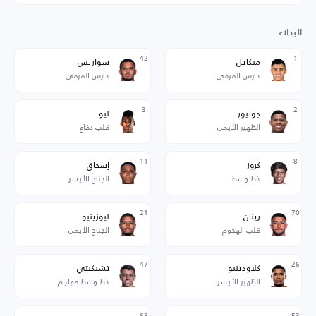
البدلاء
42
1
ميكايل
سواريس
حارس المرمى
حارس المرمى
3
2
جونيور
ليو
الظهير الأيمن
قلب دفاع
11
8
كروز
إسحاق
خط وسط
الجناح الأيسر
21
70
رينان
ليوزينيو
قلب الهجوم
الجناح الأيمن
47
26
كلاودينيو
تشيكيتي
الظهير الأيسر
خط وسط مهاجم
63
53