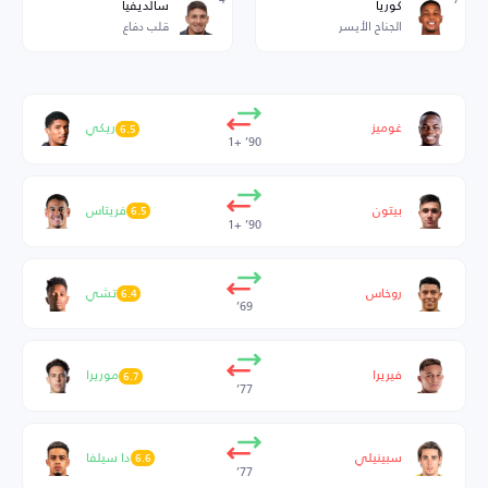
كوريا
سالديفيا
الجناح الأيسر
قلب دفاع
غوميز
ريكي
6.5
90’ +1
بيتون
فريتاس
6.5
90’ +1
روخاس
تشي
6.4
69’
فيريرا
موريرا
6.7
77’
سبينيلي
دا سيلفا
6.6
77’