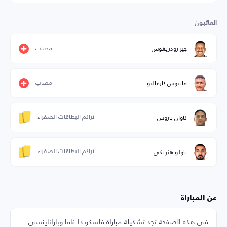
الغائبون
مصاب
جير رودريغوس
مصاب
ماتيوس كارفاليو
تراكم البطاقات الصفراء
كاوان باروس
تراكم البطاقات الصفراء
باولو هنريكي
عن المباراة
في هذه الصفحة تجد تشكيلة مباراة فاسكو دا غاما وباراناينسي