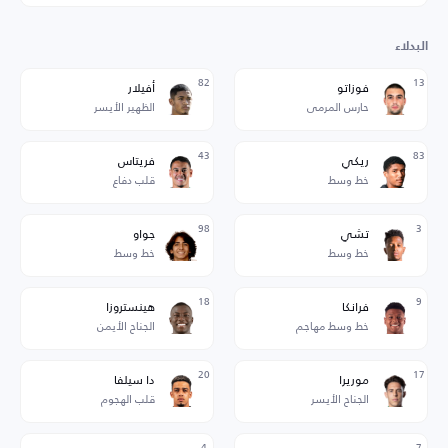
البدلاء
82
13
فوزاتو
أفيلار
حارس المرمى
الظهير الأيسر
43
83
ريكي
فريتاس
خط وسط
قلب دفاع
98
3
تشي
جواو
خط وسط
خط وسط
18
9
فرانكا
هينستروزا
خط وسط مهاجم
الجناح الأيمن
20
17
موريرا
دا سيلفا
الجناح الأيسر
قلب الهجوم
4
7