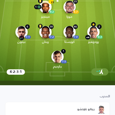
25
23
1
8.2
6.7
مورا
مينديز
6
30
46
2
7.1
7.2
7.0
8.3
رودريغيز
كويستا
رينان
بيتون
1
7.5
جارديم
4-2-3-1
المدرب
ريناتو غاوتشو