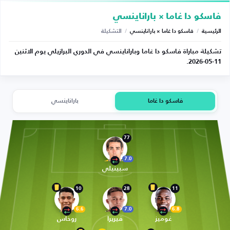
فاسكو دا غاما × باراناينسي
الرئيسية
/
فاسكو دا غاما × باراناينسي
/
التشكيلة
تشكيلة مباراة فاسكو دا غاما وباراناينسي في الدوري البرازيلي يوم الاثنين
11-05-2026.
فاسكو دا غاما
باراناينسي
77
7.0
سبينيلي
10
28
11
6.6
7.0
6.8
غوميز
فيريرا
روخاس