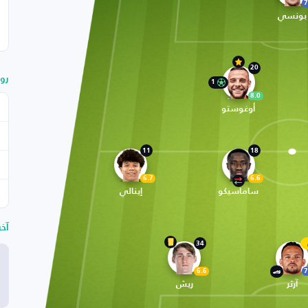
7
بونسي
20
رو
1
8.0
أوغوستو
11
18
6.7
6.6
ساماسيكو
إينالي
آخ
34
6.6
7
آرثر
ريش