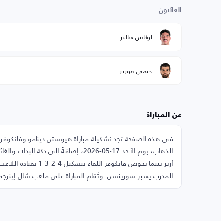
الغائبون
لوكاس هالتر
جيمي مورير
عن المباراة
آرثر بينما يخوض فانكو
المدرب يسبر سورينسن. وتُقام المباراة على ملعب شال إينرج