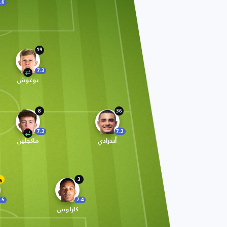
.6
19
7.3
بوغوش
8
36
7.3
7.3
أندرادي
ماكجلين
3
6
.5
7.4
كارلوس