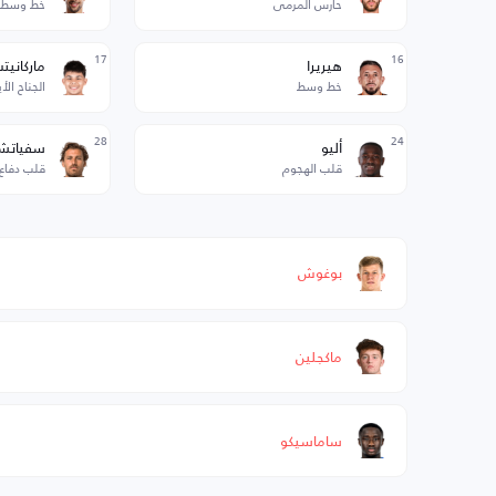
حارس المرمى
خط وسط 
17
16
هيريرا
ماركانيت
خط وسط
الجناح الأ
28
24
أليو
سفياتشي
قلب الهجوم
قلب دفاع
بوغوش
ماكجلين
ساماسيكو