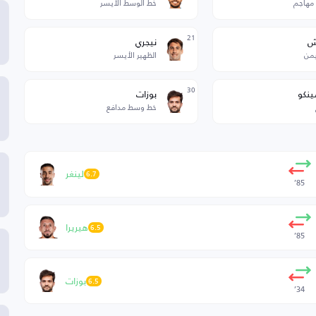
مهاجم
خط الوسط الأيسر
21
ش
نيجري
يمن
الظهير الأيسر
30
نكو
بوزات
خط وسط مدافع
لينغر
6.7
85’
هيريرا
6.5
85’
بوزات
6.5
34’