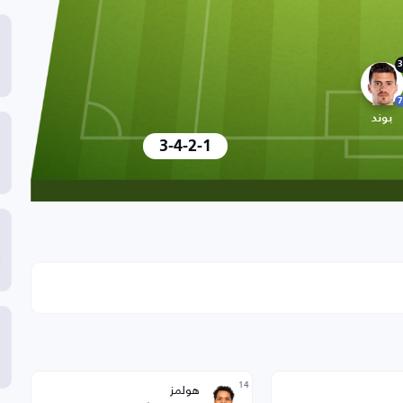
3
7
بوند
3-4-2-1
14
هولمز