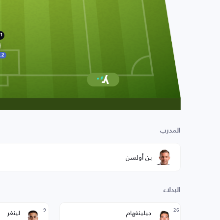
1
.2
المدرب
بن أولسن
البدلاء
9
26
جيلينغهام
لينغر