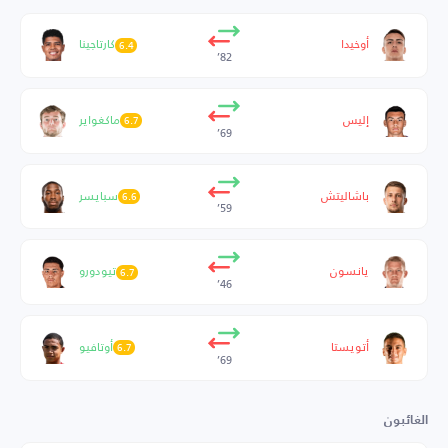
أوخيدا
كارتاجينا
6.4
82’
إليس
ماكغواير
6.7
69’
باشاليتش
سبايسر
6.6
59’
يانسون
تيودورو
6.7
46’
أتويستا
أوتافيو
6.7
69’
الغائبون