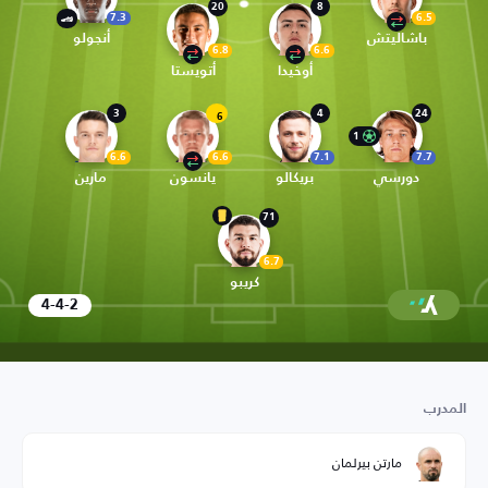
20
8
7.3
6.5
باشاليتش
أنجولو
6.8
6.6
أوخيدا
أتويستا
3
4
24
6
1
6.6
6.6
7.1
7.7
دورسي
بريكالو
يانسون
مارين
71
6.7
كريبو
4-4-2
المدرب
مارتن بيرلمان