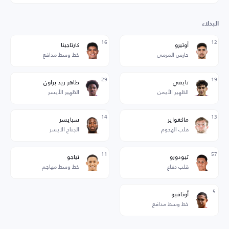
البدلاء
16
12
أوتيرو
كارتاجينا
حارس المرمى
خط وسط مدافع
29
19
تايفي
طاهر ريد براون
الظهير الأيمن
الظهير الأيسر
14
13
ماكغواير
سبايسر
قلب الهجوم
الجناح الأيسر
11
57
تيودورو
تياجو
قلب دفاع
خط وسط مهاجم
5
أوتافيو
خط وسط مدافع