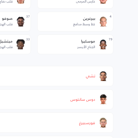
حارس المرمى
قلب دفاع
37
4
بيرغرين
صوفو
خط وسط مدافع
قلب الهج
33
79
موسكيرا
ميتشيل
الجناح الأيسر
قلب الهج
تشي
دوس سانتوس
فورسبيرغ