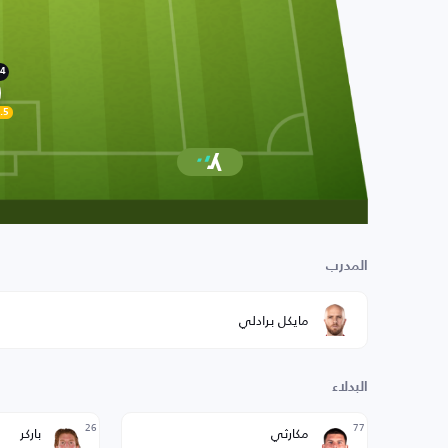
4
.5
المدرب
مايكل برادلي
البدلاء
26
77
مكارثي
باركر