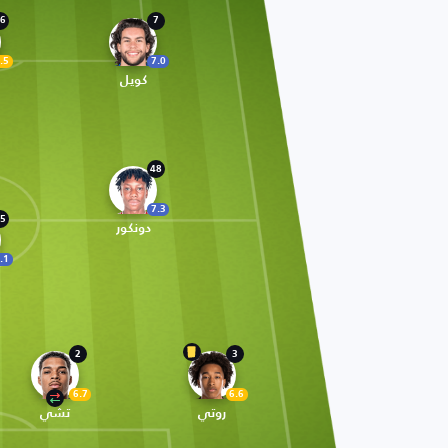
6
7
.5
7.0
كويل
48
7.3
5
دونكور
.1
2
3
6.7
6.6
روتي
تشي