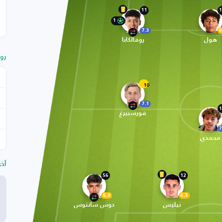
11
1
1
7.3
6
هول
روفالكابا
رو
10
7.1
1
فورسبيرغ
7
محمدي
آخ
56
12
6.4
6.3
نيليس
دوس سانتوس