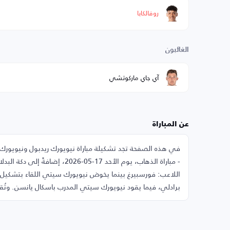
روفالكابا
الغائبون
آي جاي ماركوتشي
عن المباراة
برادلي، فيما يقود نيويورك سيتي المدرب باسكال يانسن. وتُقام