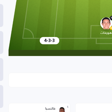
3
6
هورفاث
4-3-3
5
فالنسيا