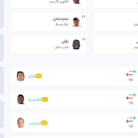
الظهير الأيسر
39
بينيديتي
وم
خط وسط
14
بازان
وم
قلب دفاع
باركر
6.3
69’
فالنسيا
6.2
69’
بيرغرين
6.5
69’