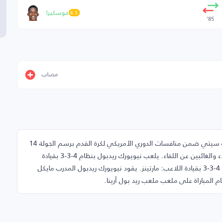
موسكيرا
6.5
85’
مصاب
في هذه الصفحة تجد تشكيلة مباراة نيويورك ريدبول ونيويورك سيتي ضمن منافسات الدوري الأمريكي لكرة القدم برسم الجولة 14
- مباراة الذهاب، يوم الأحد 17-05-2026، إضافةً إلى دكة البدلاء والغائبين عن اللقاء. يلعب نيويورك ريدبول بنظام 4-3-3 بقيادة
اللاعب: فورسبيرغ بينما يخوض نيويورك سيتي اللقاء بتشكيل 4-3-3 بقيادة اللاعب: مارتينز. يقود نيويورك ريدبول المدرب مايكل
 المباراة على ملعب ملعب ريد بول أرينا.