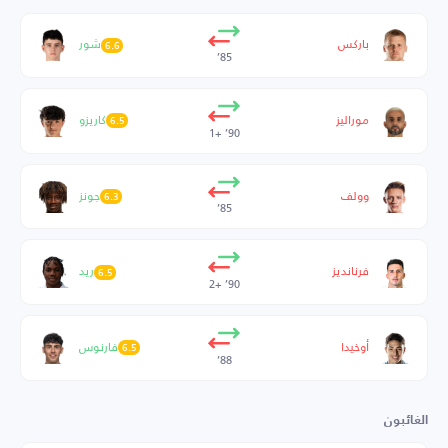
باركس
شور
6.6
85’
موراليز
كاريزو
6.5
90’ +1
وولف
جونز
6.3
85’
فرنانديز
ريد
6.5
90’ +2
أوخيدا
فارنوس
6.5
88’
الغائبون