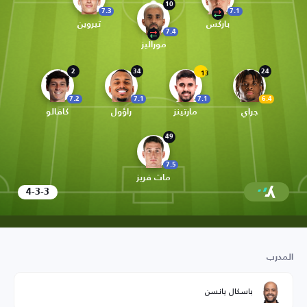
10
7.3
7.1
باركس
تيروين
7.4
موراليز
2
34
24
13
7.2
7.1
7.1
6.4
جراي
مارتينز
راؤول
كافالو
49
7.5
مات فريز
4-3-3
المدرب
باسكال يانسن