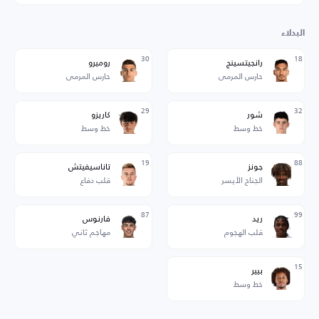
البدلاء
30
18
رانجيتسينج
روميرو
حارس المرمى
حارس المرمى
29
32
شور
كاريزو
خط وسط
خط وسط
19
88
جونز
تاناسيفيتش
الجناح الأيسر
قلب دفاع
87
99
ريد
فارنوس
قلب الهجوم
مهاجم ثاني
15
بيير
خط وسط