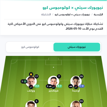
نيويورك سيتي × كولومبوس كرو
الرئيسية
/
نيويورك سيتي × كولومبوس كرو
/
التشكيلة
تشكيلة مباراة نيويورك سيتي وكولومبوس كرو في الدوري الأمريكي لكرة
القدم يوم الأحد 10-05-2026.
نيويورك سيتي
كولومبوس كرو
17
7
26
3
9.0
8.7
7.8
2
أوخيدا
فرنانديز
وولف
5
55