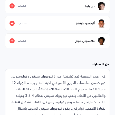
مصاب
درو بايرا
مصاب
ألونسو مارتينيز
مصاب
ماكسويل موري
عن المباراة
في هذه الصفحة تجد تشكيلة مباراة نيويورك سيتي وكولومبوس
كرو ضمن منافسات الدوري الأمريكي لكرة القدم برسم الجولة 12 -
مباراة الذهاب، يوم الأحد 10-05-2026، إضافةً إلى دكة البدلاء
والغائبين عن اللقاء. يلعب نيويورك سيتي بنظام 4-3-3 بقيادة
اللاعب: مارتينز بينما يخوض كولومبوس كرو اللقاء بتشكيل 4-4-2
بقيادة اللاعب: زوادزكي. يقود نيويورك سيتي المدرب باسكال
يانسن، فيما يقود كولومبوس كرو المدرب هنريك ريدستروم.