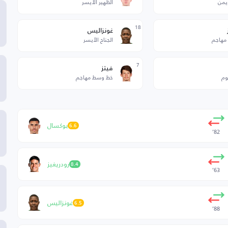
أيمن
الظهير الأيسر
18
غونزاليس
مهاجم
الجناح الأيسر
7
فيتز
وم
خط وسط مهاجم
بوكسال
6.6
82’
رودريغيز
8.4
63’
غونزاليس
6.5
88’