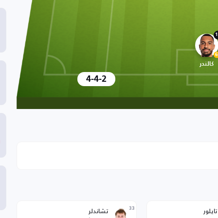
1
6
كالندر
4-4-2
33
ايلور
تشاندلر