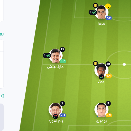
26
1
7.9
بيريرا
رو
13
1
8.2
30
ماركانيتش
6.4
جين
آخ
2
5
7.1
6.9
روميرو
باديلفورد