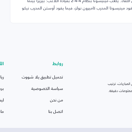
يوم الاثنين 11-05-2026، إضافةً إلى دكة البدلاء والغائبين عن اللقاء. يلعب مينيسوتا بنظام 4-4-2 بقيادة اللاعب: بيريرا بينما
ادة اللاعب: سانشيز. يقود مينيسوتا المدرب كاميرون نولز، فيما يقود أوستن المدرب نيكو
روابط
الأ
تحميل تطبيق يلا شووت
ريا
لمباريات، ترتيب
سياسة الخصوصية
بر
 ومعلومات دقيقة.
من نحن
ليف
اتصل بنا
ما