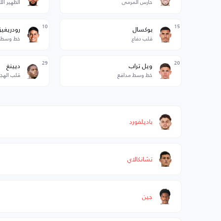
حارس المرمى
الظهير ال
10
15
بوكسال
رودريغيز
قلب دفاع
خط وسط 
29
20
ويل تراب
ديينغ
خط وسط مدافع
قلب الهج
باديلفورد
تشانكالاي
جين