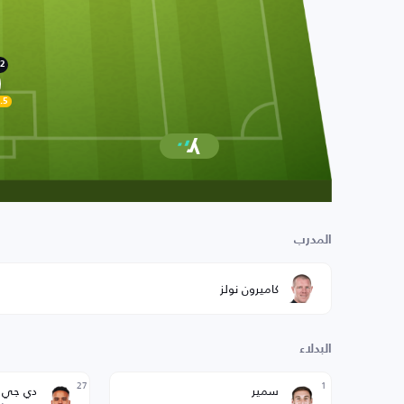
2
.5
المدرب
كاميرون نولز
البدلاء
27
1
سمير
دي جي ت