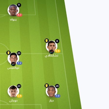
9
4.7
يبواه
8
6.6
25
تشانكالاي
7.2
تريانتيس
23
28
6.8
7.0
دياز
دوجان