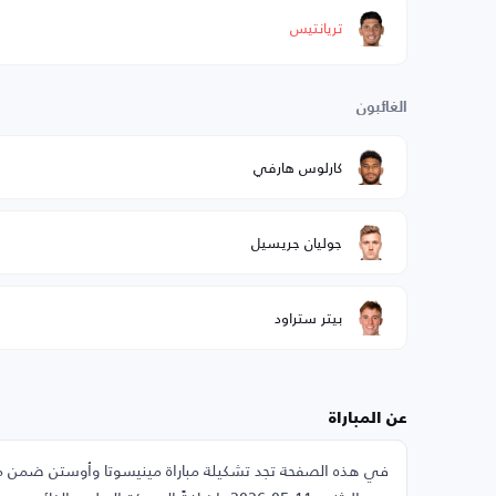
تريانتيس
الغائبون
كارلوس هارفي
جوليان جريسيل
بيتر ستراود
عن المباراة