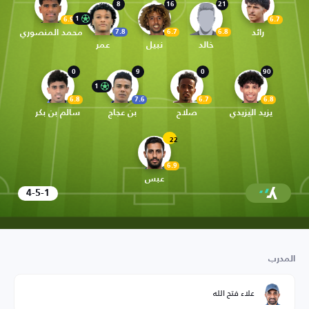
8
16
21
1
6.9
6.7
رائد
محمد المنصوري
7.8
6.7
6.8
خالد
نبيل
عمر
0
9
0
90
1
6.8
7.6
6.7
6.8
بن عجاج
يزيد اليزيدي
صلاح
سالم بن بكر
22
6.9
عبس
4-5-1
المدرب
علاء فتح الله