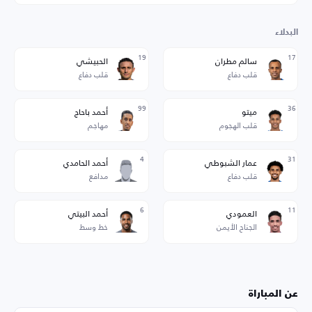
البدلاء
19
17
سالم مطران
الحبيشي
قلب دفاع
قلب دفاع
99
36
ميتو
أحمد باحاج
قلب الهجوم
مهاجم
4
31
عمار الشبوطي
أحمد الحامدي
قلب دفاع
مدافع
6
11
العمودي
أحمد البيتي
الجناح الأيمن
خط وسط
عن المباراة