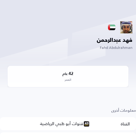
فهد عبدالرحمن
Fahd Abdulrahman
42
عام
العمر
معلومات أخرى
قنوات أبو ظبي الرياضية
القناة