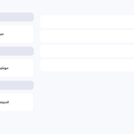
ميد
مونتيف
انديبن