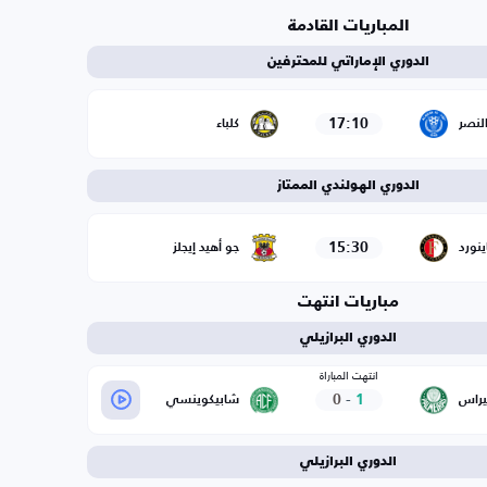
المباريات القادمة
الدوري الإماراتي للمحترفين
17:10
لنصر
كلباء
الدوري الهولندي الممتاز
15:30
ينورد
جو أهيد إيجلز
مباريات انتهت
الدوري البرازيلي
انتهت المباراة
0
-
1
يراس
شابيكوينسي
الدوري البرازيلي