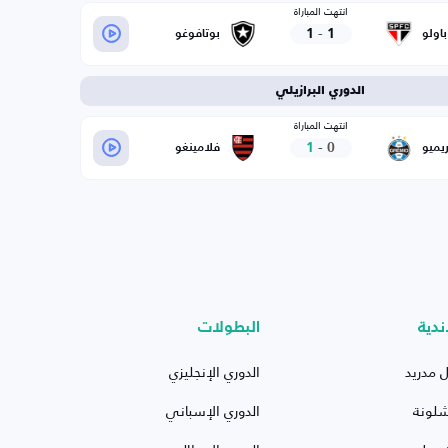
انتهت المباراة
1
-
1
اولو
بوتافوغو
الدوري البرازيلي
انتهت المباراة
1
-
0
يميو
فلامينغو
ندية
البطولات
ل مدريد
الدوري الإنجليزي
شلونة
الدوري الإسباني