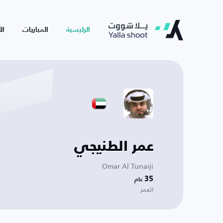
الرئيسية
المباريات
ال
عمر الطنيجي
Omar Al Tunaiji
35
عام
العمر