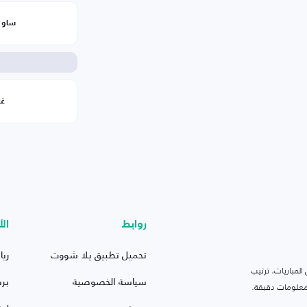
ساو ب
غر
روابط
الأ
تحميل تطبيق يلا شووت
ريا
لمباريات، ترتيب
سياسة الخصوصية
بر
 ومعلومات دقيقة.