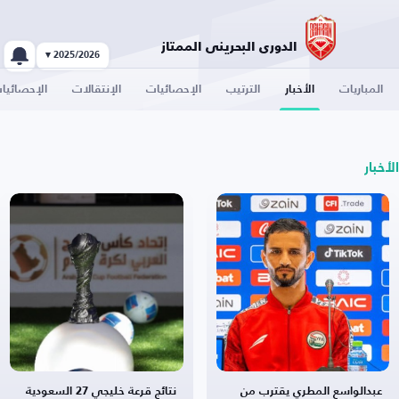
الدوري البحريني الممتاز
2025/2026 ▾
المباريات
الأخبار
الترتيب
الإحصائيات
الإنتقالات
الإحصائيا
الأخبار
عبدالواسع المطري يقترب من
نتائج قرعة خليجي 27 السعودية