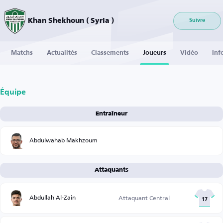
Khan Shekhoun ( Syria )
Suivre
Matchs
Actualités
Classements
Joueurs
Vidéo
Inf
Équipe
Entraîneur
Abdulwahab Makhzoum
Attaquants
Abdullah Al-Zain
Attaquant Central
17