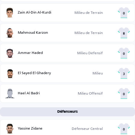
Zain Al-Din Al-Kurdi
Milieu de Terrain
0
Mahmoud Karzon
Milieu de Terrain
8
Ammar Haded
Milieu Défensif
0
El Sayed El Ghadery
Milieu
3
Hael Al Badri
Milieu Offensif
0
Défenseurs
Yassine Zidane
Défenseur Central
0