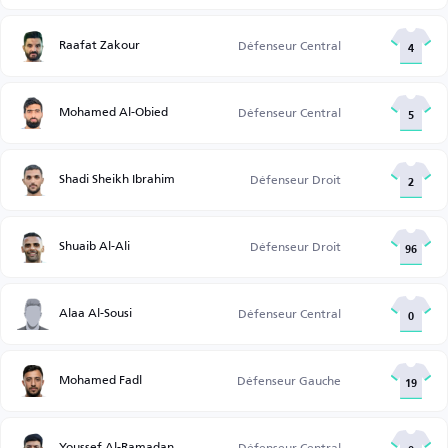
Raafat Zakour
Défenseur Central
4
Mohamed Al-Obied
Défenseur Central
5
Shadi Sheikh Ibrahim
Défenseur Droit
2
Shuaib Al-Ali
Défenseur Droit
96
Alaa Al-Sousi
Défenseur Central
0
Mohamed Fadl
Défenseur Gauche
19
Youssef Al-Ramadan
Défenseur Central