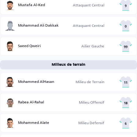
Mustafa Al-Ked
Attaquant Central
9
Mohammad Ali Dakkak
Attaquant Central
0
Saeed Qweiri
Ailier Gauche
99
Milieux de terrain
Mohammed AlHasan
Milieu de Terrain
11
Rabea Al-Rahal
Milieu Offensif
18
Mohammed Alate
Milieu Défensif
6