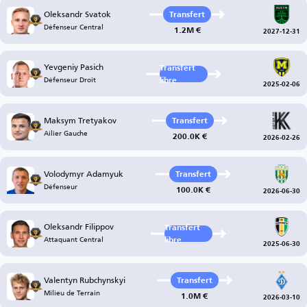
Oleksandr Svatok
Transfert
Défenseur Central
1.2M €
2027-12-31
Yevgeniy Pasich
Transfert
Défenseur Droit
libre
2025-02-06
Maksym Tretyakov
Transfert
Ailier Gauche
200.0K €
2026-02-26
Volodymyr Adamyuk
Transfert
Défenseur
100.0K €
2026-06-30
Oleksandr Filippov
Transfert
Attaquant Central
libre
2025-06-30
Valentyn Rubchynskyi
Transfert
Milieu de Terrain
1.0M €
2026-03-10