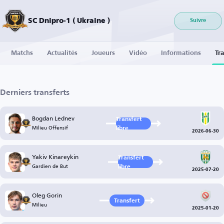
SC Dnipro-1 ( Ukraine )
Suivre
Matchs
Actualités
Joueurs
Vidéo
Informations
Tra
Derniers transferts
Bogdan Lednev
Transfert
Milieu Offensif
libre
2026-06-30
Yakiv Kinareykin
Transfert
Gardien de But
libre
2025-07-20
Oleg Gorin
Transfert
Milieu
2025-01-20