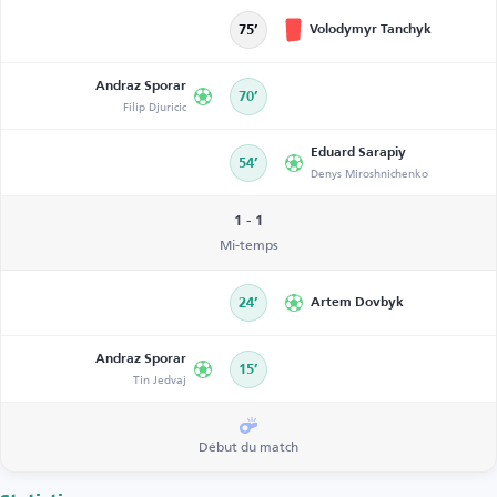
Volodymyr Tanchyk
75’
Andraz Sporar
70’
Filip Djuricic
Eduard Sarapiy
54’
Denys Miroshnichenko
1 - 1
Mi-temps
24’
Artem Dovbyk
Andraz Sporar
15’
Tin Jedvaj
Début du match