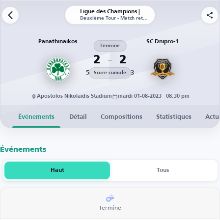
Ligue des Champions | Qualifications
Deuxième Tour - Match retour
Panathinaikos
SC Dnipro-1
Terminé
2
2
5
3
Score cumulé
Apostolos Nikolaidis Stadium
mardi 01-08-2023 · 08:30 pm
Événements
Détail
Compositions
Statistiques
Actu
Événements
Haut
Tous
Terminé