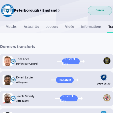
Peterborough ( England )
Suivre
Matchs
Actualités
Joueurs
Vidéo
Informations
Tra
Derniers transferts
Tom Lees
Transfert
Défenseur Central
libre
Kyrell Lisbie
Transfert
Attaquant
2030-06-30
Jacob Mendy
Transfert
Attaquant
libre