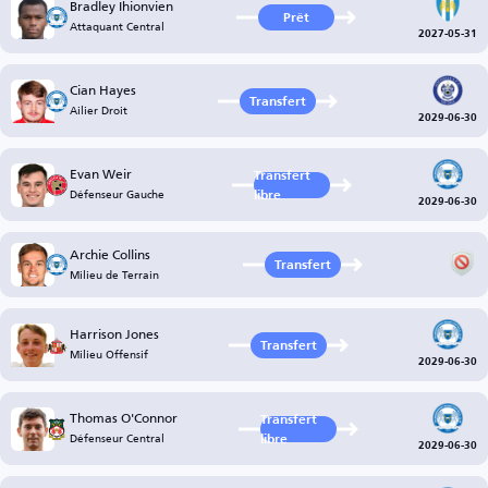
Bradley Ihionvien
Prêt
Attaquant Central
2027-05-31
Cian Hayes
Transfert
Ailier Droit
2029-06-30
Evan Weir
Transfert
Défenseur Gauche
libre
2029-06-30
Archie Collins
Transfert
Milieu de Terrain
Harrison Jones
Transfert
Milieu Offensif
2029-06-30
Thomas O'Connor
Transfert
Défenseur Central
libre
2029-06-30