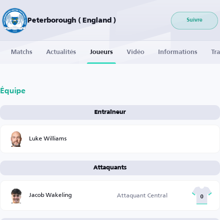
Peterborough ( England )
Suivre
Matchs
Actualités
Joueurs
Vidéo
Informations
Tra
Équipe
Entraîneur
Luke Williams
Attaquants
Jacob Wakeling
Attaquant Central
0