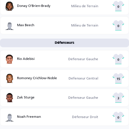
Donay O'Brien-Brady
Milieu de Terrain
0
Max Beech
Milieu de Terrain
0
Défenseurs
Rio Adebisi
Défenseur Gauche
0
Romoney Crichlow-Noble
Défenseur Central
15
Zak Sturge
Défenseur Gauche
3
Noah Freeman
Défenseur Droit
0