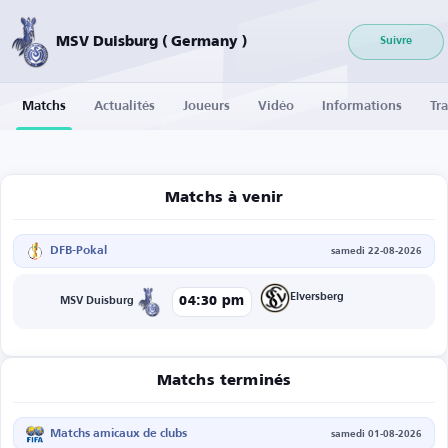
MSV Duisburg ( Germany )
Suivre
Matchs
Actualités
Joueurs
Vidéo
Informations
Tra
Matchs à venir
DFB-Pokal
samedi 22-08-2026
Elversberg
04:30 pm
MSV Duisburg
Matchs terminés
Matchs amicaux de clubs
samedi 01-08-2026