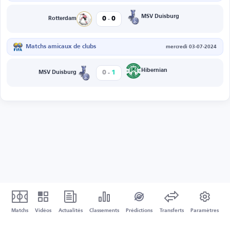
-
MSV Duisburg
0
0
Rotterdam
Matchs amicaux de clubs
mercredi 03-07-2024
-
Hibernian
0
1
MSV Duisburg
Matchs
Vidéos
Actualités
Classements
Prédictions
Transferts
Paramètres