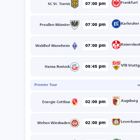
Frankfurt
07:00 pm
SC St. Toenis
Karlsruher
07:00 pm
Preußen Münster
Kaiserslau
07:00 pm
Waldhof Mannheim
VfB Stuttg
09:45 pm
Hansa Rostock
Premier Tour
s
Augsburg
02:00 pm
Energie Cottbus
Leverkuse
02:00 pm
Wehen Wiesbaden