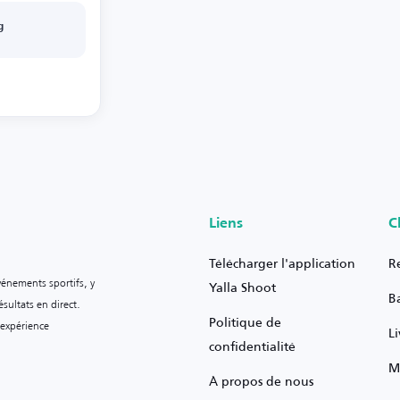
g
Liens
C
Télécharger l'application
R
vénements sportifs, y
Yalla Shoot
B
sultats en direct.
Politique de
 expérience
L
confidentialité
M
À propos de nous