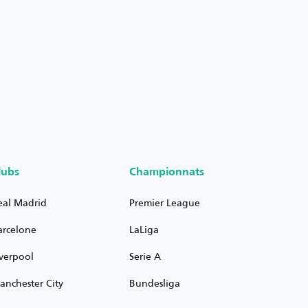
lubs
Championnats
eal Madrid
Premier League
arcelone
LaLiga
iverpool
Serie A
anchester City
Bundesliga