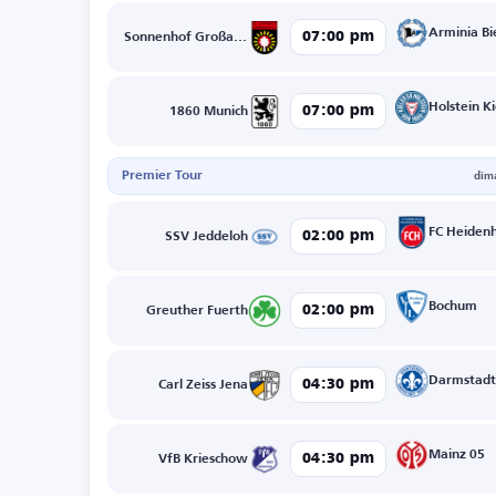
Arminia Bi
07:00 pm
Sonnenhof Großaspach
Holstein Ki
07:00 pm
1860 Munich
Premier Tour
dim
FC Heiden
02:00 pm
SSV Jeddeloh
Bochum
02:00 pm
Greuther Fuerth
Darmstad
04:30 pm
Carl Zeiss Jena
Mainz 05
04:30 pm
VfB Krieschow