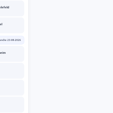
elefeld
el
anche 23-08-2026
heim
t