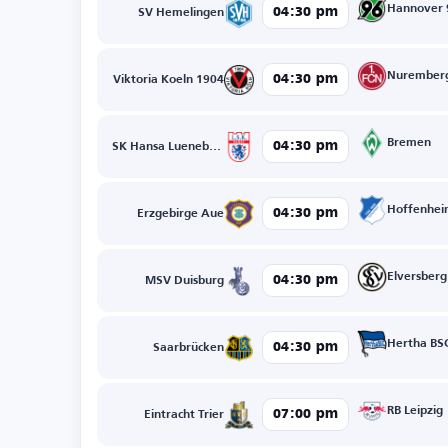
Hannover 
04:30 pm
SV Hemelingen
Nurember
04:30 pm
Viktoria Koeln 1904
Bremen
04:30 pm
SK Hansa Lueneburg
Hoffenhe
04:30 pm
Erzgebirge Aue
Elversberg
04:30 pm
MSV Duisburg
Hertha BS
04:30 pm
Saarbrücken
RB Leipzig
07:00 pm
Eintracht Trier