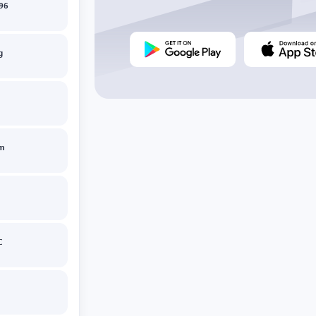
96
g
im
C