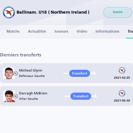
Ballinam. U18 ( Northern Ireland )
Suivre
Matchs
Actualités
Joueurs
Vidéo
Informations
Tra
Derniers transferts
Micheal Glynn
Transfert
Défenseur Gauche
2021-02-20
Darragh McBrien
Transfert
Ailier Gauche
2021-06-30