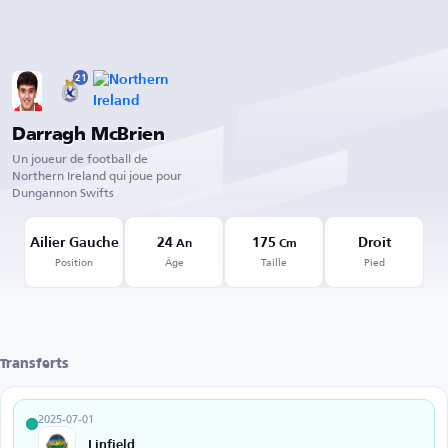
21
Darragh McBrien
Un joueur de football de
Northern Ireland qui joue pour
Dungannon Swifts
Ailier Gauche
24
175
Droit
An
Cm
Position
Âge
Taille
Pied
Transferts
2025-07-01
Linfield