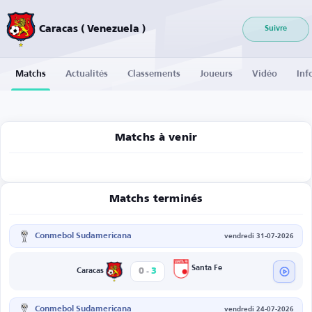
Caracas ( Venezuela )
Suivre
Matchs
Actualités
Classements
Joueurs
Vidéo
Inf
Matchs à venir
Matchs terminés
Conmebol Sudamericana
vendredi 31-07-2026
-
Santa Fe
0
3
Caracas
Conmebol Sudamericana
vendredi 24-07-2026