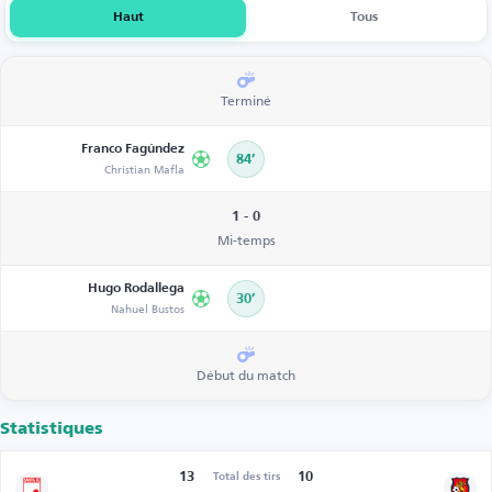
Haut
Tous
Terminé
Franco Fagúndez
84’
Christian Mafla
1 - 0
Mi-temps
Hugo Rodallega
30’
Nahuel Bustos
Début du match
Statistiques
13
10
Total des tirs