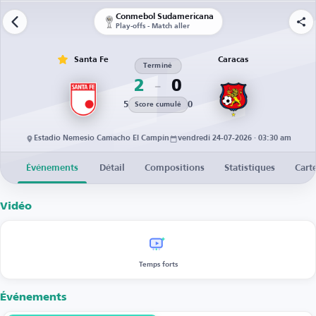
Conmebol Sudamericana
Play-offs - Match aller
Santa Fe
Caracas
Terminé
2
0
5
0
Score cumulé
Estadio Nemesio Camacho El Campín
vendredi 24-07-2026 · 03:30 am
Événements
Détail
Compositions
Statistiques
Cart
Vidéo
Temps forts
Événements