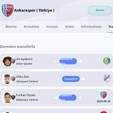
Ankaraspor ( Türkiye )
Suivre
Matchs
Actualités
Joueurs
Vidéo
Informations
Tra
Derniers transferts
Ali Aydemir
Transfert
Ailier Gauche
libre
Utku Sen
Transfert
Attaquant Central
Furkan Özcan
Transfert
Défenseur Central
libre
2026-06-30