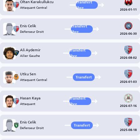
Oltan Karakullukcu
Transfert
Attaquant Central
libre
2026-01-11
Enis Celik
Transfert
Défenseur Droit
libre
2026-06-30
Ali Aydemir
Transfert
Ailier Gauche
libre
2026-08-02
Utku Sen
Transfert
Attaquant Central
2026-01-03
Hasan Kaya
Transfert
Attaquant
libre
2026-07-16
Enis Celik
Transfert
Défenseur Droit
2025-08-18