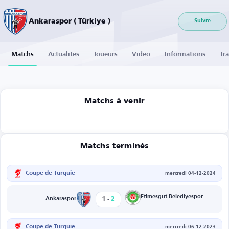
Ankaraspor ( Türkiye )
Suivre
Matchs
Actualités
Joueurs
Vidéo
Informations
Tra
Matchs à venir
Matchs terminés
Coupe de Turquie
mercredi 04-12-2024
-
Etimesgut Belediyespor
1
2
Ankaraspor
Coupe de Turquie
mercredi 06-12-2023