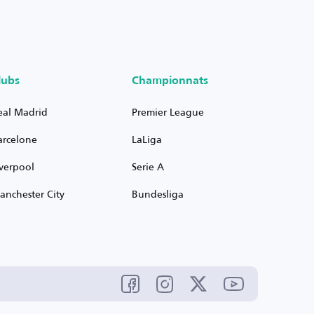
lubs
Championnats
eal Madrid
Premier League
arcelone
LaLiga
iverpool
Serie A
anchester City
Bundesliga