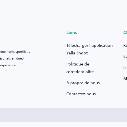
Liens
C
Télécharger l'application
R
vénements sportifs, y
Yalla Shoot
B
sultats en direct.
Politique de
 expérience
L
confidentialité
M
À propos de nous
Contactez-nous