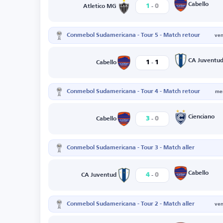
-
Cabello
1
0
Atletico MG
Conmebol Sudamericana - Tour 5 - Match retour
ven
-
CA Juventu
1
1
Cabello
Conmebol Sudamericana - Tour 4 - Match retour
mer
-
Cienciano
3
0
Cabello
Conmebol Sudamericana - Tour 3 - Match aller
-
Cabello
4
0
CA Juventud
Conmebol Sudamericana - Tour 2 - Match aller
ven