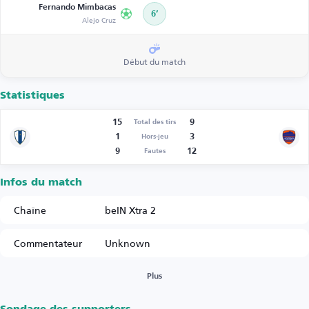
Fernando Mimbacas
6’
Alejo Cruz
Début du match
Statistiques
15
9
Total des tirs
1
3
Hors-jeu
9
12
Fautes
Infos du match
Chaîne
beIN Xtra 2
Commentateur
Unknown
Plus