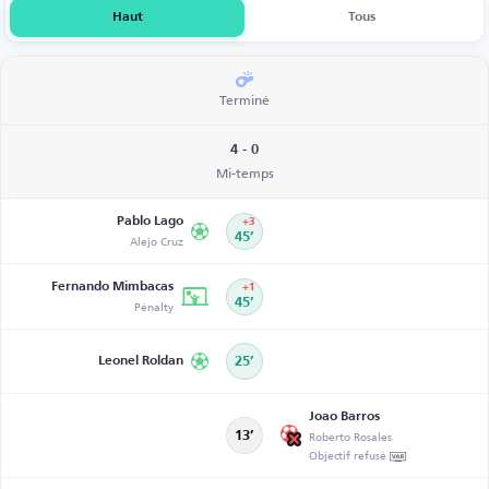
Haut
Tous
Terminé
4 - 0
Mi-temps
Pablo Lago
+3
Alejo Cruz
45’
Fernando Mimbacas
+1
Pénalty
45’
Leonel Roldan
25’
Joao Barros
Roberto Rosales
13’
Objectif refusé