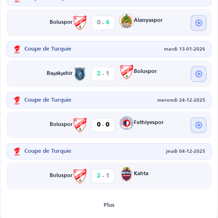
-
Alanyaspor
0
4
Boluspor
Coupe de Turquie
mardi 13-01-2026
-
Boluspor
2
1
Başakşehir
Coupe de Turquie
mercredi 24-12-2025
-
Fethiyespor
0
0
Boluspor
Coupe de Turquie
jeudi 04-12-2025
-
Kahta
2
1
Boluspor
Plus