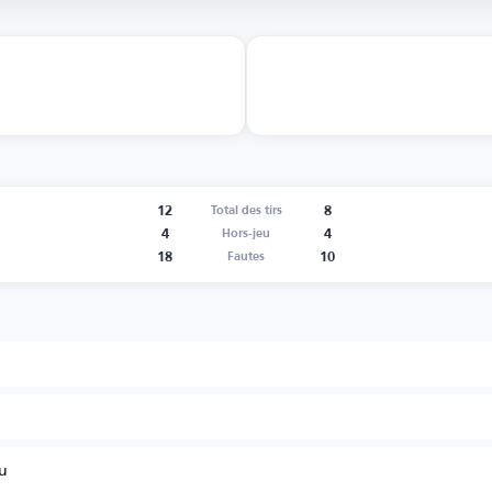
12
8
Total des tirs
4
4
Hors-jeu
18
10
Fautes
u