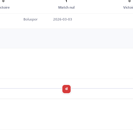
0
1
0
ictoire
Match nul
Victoi
Boluspor
2026-03-03
d