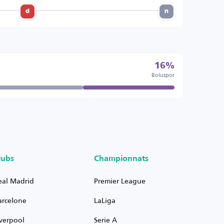
d
n
16%
Boluspor
lubs
Championnats
eal Madrid
Premier League
arcelone
LaLiga
iverpool
Serie A