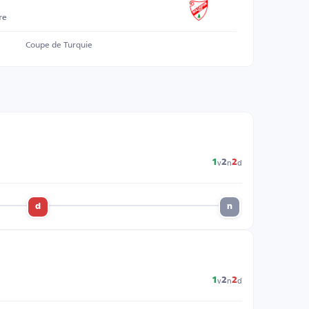
re
Coupe de Turquie
v
n
d
1
2
2
d
n
v
n
d
1
2
2