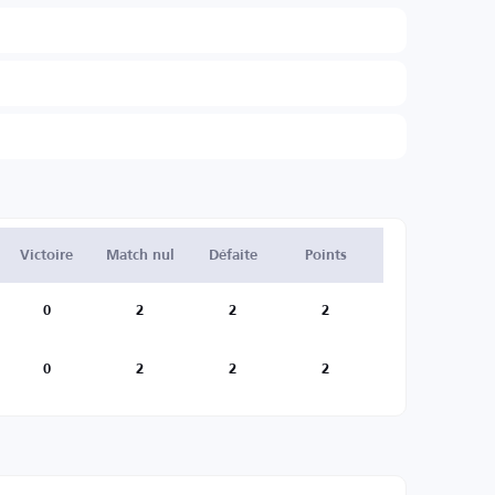
Victoire
Match nul
Défaite
Points
0
2
2
2
0
2
2
2