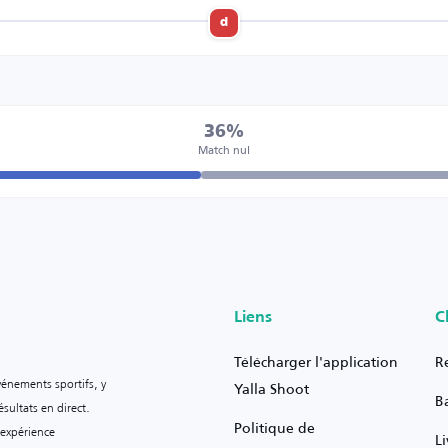
d
36%
Match nul
Liens
C
Télécharger l'application
R
vénements sportifs, y
Yalla Shoot
B
sultats en direct.
Politique de
 expérience
L