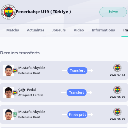
Fenerbahçe U19 ( Türkiye )
Suivre
Matchs
Actualités
Joueurs
Vidéo
Informations
Tra
Derniers transferts
Mustafa Akyıldız
Transfert
Défenseur Droit
2026-07-13
Çağrı Fedai
Transfert
Attaquant Central
2029-06-30
Mustafa Akyıldız
Fin de prêt
Défenseur Droit
2026-06-30