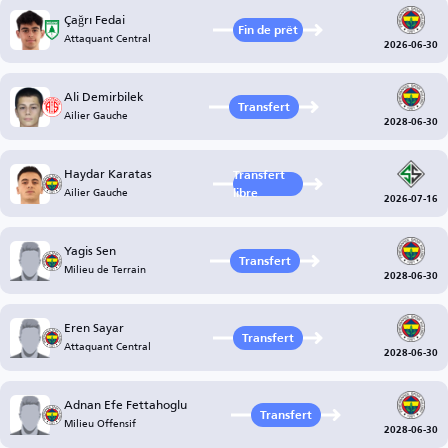
Çağrı Fedai
Fin de prêt
Attaquant Central
2026-06-30
Ali Demirbilek
Transfert
Ailier Gauche
2028-06-30
Haydar Karatas
Transfert
Ailier Gauche
libre
2026-07-16
Yagis Sen
Transfert
Milieu de Terrain
2028-06-30
Eren Sayar
Transfert
Attaquant Central
2028-06-30
Adnan Efe Fettahoglu
Transfert
Milieu Offensif
2028-06-30