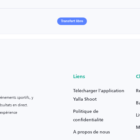
Transfert libre
Liens
C
Télécharger l'application
R
vénements sportifs, y
Yalla Shoot
B
sultats en direct.
Politique de
 expérience
L
confidentialité
M
À propos de nous