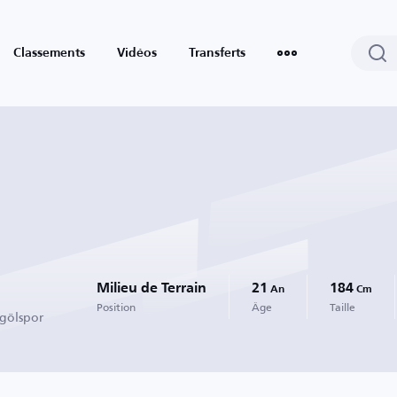
Classements
Vidéos
Transferts
Milieu de Terrain
21
184
An
Cm
Position
Âge
Taille
egölspor