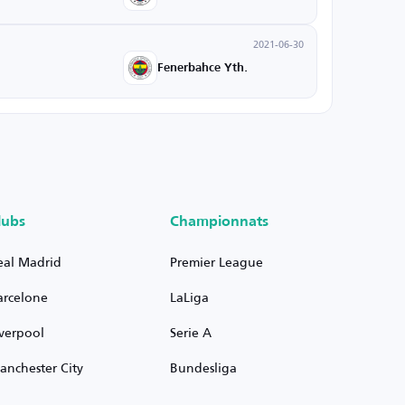
2021-06-30
Fenerbahce Yth.
lubs
Championnats
eal Madrid
Premier League
arcelone
LaLiga
iverpool
Serie A
anchester City
Bundesliga