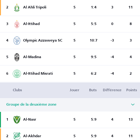
2
Al Ahli Tripoli
5
1:4
3
11
3
Al-Ittihad
5
5:5
0
8
4
Olympic Azzaweya SC
5
10:7
-3
3
5
Al-Madina
5
9:5
-4
4
6
Al-Ittihad Misrati
5
6:2
-4
2
Clubs
Jouer
Buts
Différence
Points
Groupe de la deuxième zone
1
Al-Nasr
5
5:9
4
13
2
Al-Akhdar
5
5:9
4
11