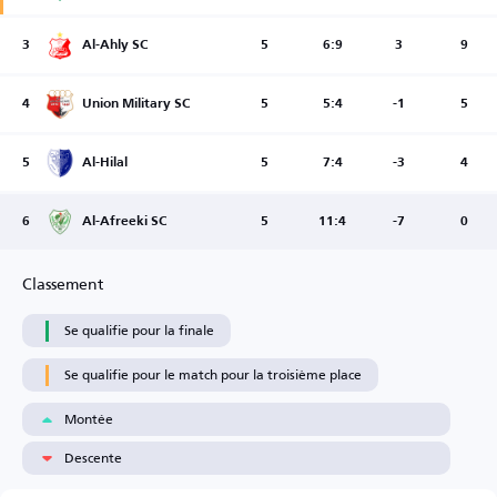
3
Al-Ahly SC
5
6:9
3
9
4
Union Military SC
5
5:4
-1
5
5
Al-Hilal
5
7:4
-3
4
6
Al-Afreeki SC
5
11:4
-7
0
Classement
Se qualifie pour la finale
Se qualifie pour le match pour la troisième place
Montée
Descente