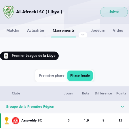
Al-Afreeki SC ( Libya )
Suivre
Matchs
Actualités
Classements
Joueurs
Vidéo
Premier League de la Libye
Première phase
Phase finale
Clubs
Jouer
Buts
Différence
Points
Groupe de la Première Région
Asswehly SC
5
1:9
8
13