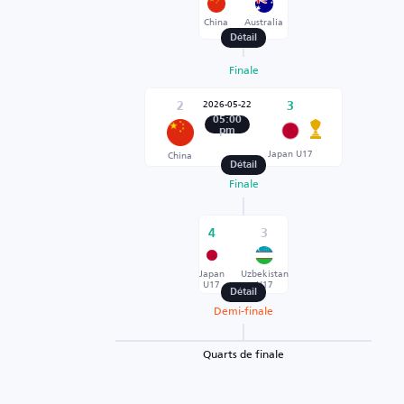
China
Australia
Détail
Finale
2026-05-22
2
3
05:00
pm
Japan U17
China
Détail
Finale
4
3
Japan
Uzbekistan
U17
U17
Détail
Demi-finale
Quarts de finale