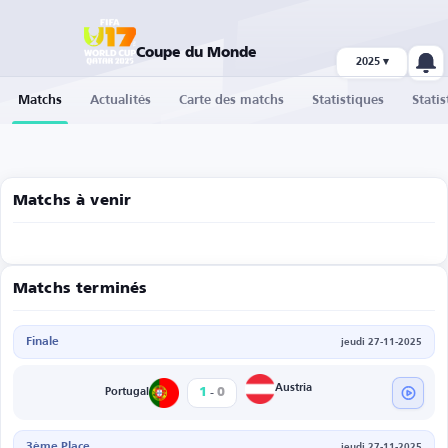
Coupe du Monde
2025 ▾
Matchs
Actualités
Carte des matchs
Statistiques
Statis
Matchs à venir
Matchs terminés
Finale
jeudi 27-11-2025
-
Austria
1
0
Portugal
3ème Place
jeudi 27-11-2025