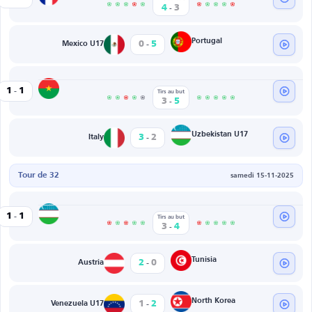
-
4
3
-
Portugal
0
5
Mexico U17
-
Burkina Faso U17
1
1
Tirs au but
-
3
5
-
Uzbekistan U17
3
2
Italy
Tour de 32
samedi 15-11-2025
-
Uzbekistan U17
1
1
Tirs au but
-
3
4
-
Tunisia
2
0
Austria
-
North Korea
1
2
Venezuela U17