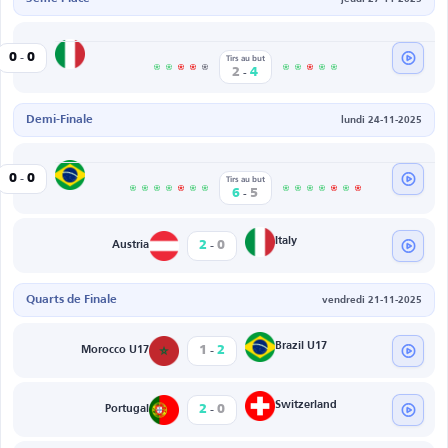
-
Italy
0
0
U17
Tirs au but
-
2
4
Demi-Finale
lundi 24-11-2025
-
Brazil U17
0
0
l
Tirs au but
-
6
5
-
Italy
2
0
Austria
Quarts de Finale
vendredi 21-11-2025
-
Brazil U17
1
2
Morocco U17
-
Switzerland
2
0
Portugal