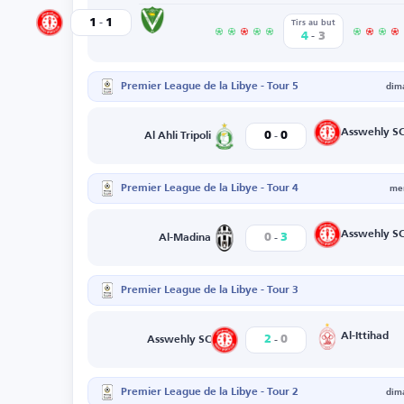
-
Al-Nasr
1
1
Asswehly SC
Tirs au but
-
4
3
Premier League de la Libye - Tour 5
dim
-
Asswehly S
0
0
Al Ahli Tripoli
Premier League de la Libye - Tour 4
mer
-
Asswehly S
0
3
Al-Madina
Premier League de la Libye - Tour 3
-
Al-Ittihad
2
0
Asswehly SC
Premier League de la Libye - Tour 2
dim