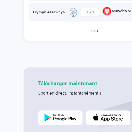
-
Asswehly S
1
3
Olympic Azzaweya SC
Plus
Télécharger maintenant
Sport en direct, instantanément !