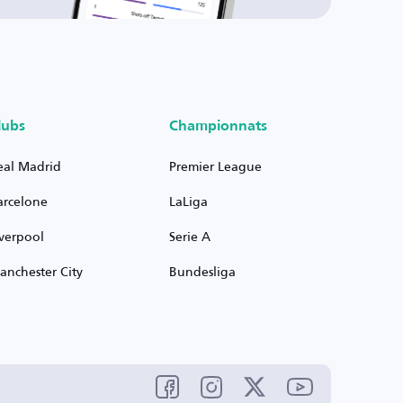
lubs
Championnats
eal Madrid
Premier League
arcelone
LaLiga
iverpool
Serie A
anchester City
Bundesliga