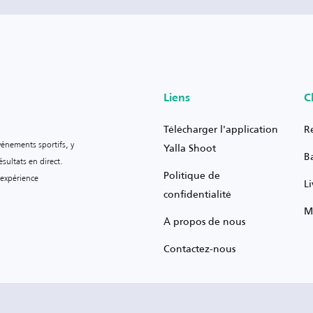
Liens
C
Télécharger l'application
R
vénements sportifs, y
Yalla Shoot
B
sultats en direct.
Politique de
 expérience
L
confidentialité
M
À propos de nous
Contactez-nous