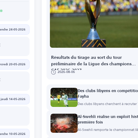
anche 24-05-2026
C
Résultats du tirage au sort du tour
préliminaire de la Ligue des champions
credi 20-05-2026
CAF 2026-2027
2026-08-06
C
Des clubs libyens en compétitio
Fayha
jeudi 14-05-2026
Des clubs libyens cherchent à recruter
Al-Swehli réalise un exploit his
première fois
Al-Swehli remporte le championnat lib
anche 10-05-2026