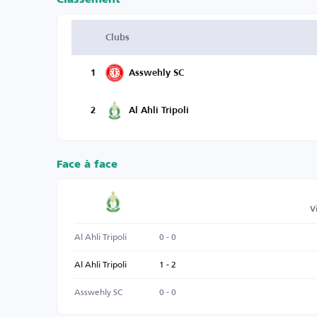
Clubs
1
Asswehly SC
2
Al Ahli Tripoli
Face à face
V
Al Ahli Tripoli
0 - 0
Al Ahli Tripoli
1 - 2
Asswehly SC
0 - 0