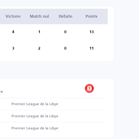
Victoire
Match nul
Défaite
Points
4
1
0
13
3
2
0
11
re
Premier League de la Libye
Premier League de la Libye
Premier League de la Libye