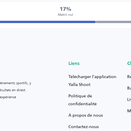
17%
Match nul
Liens
C
Télécharger l'application
R
vénements sportifs, y
Yalla Shoot
B
sultats en direct.
Politique de
 expérience
L
confidentialité
M
À propos de nous
Contactez-nous