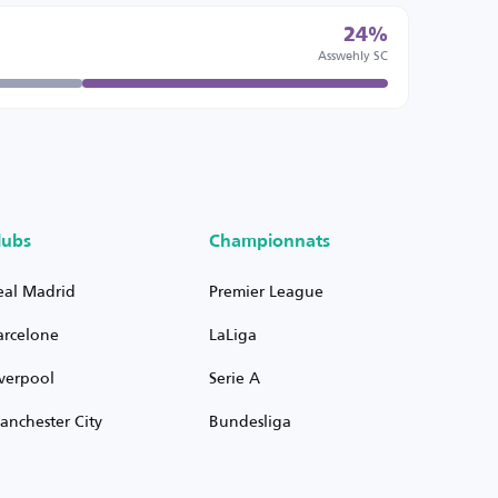
24%
Asswehly SC
lubs
Championnats
eal Madrid
Premier League
arcelone
LaLiga
iverpool
Serie A
anchester City
Bundesliga