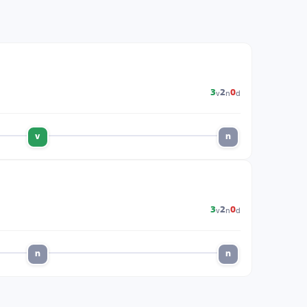
v
n
d
3
2
0
v
n
v
n
d
3
2
0
n
n