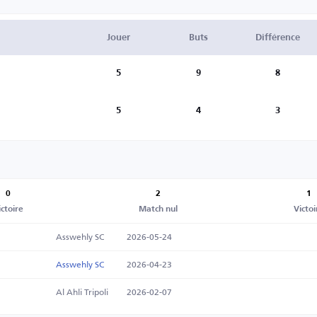
Jouer
Buts
Différence
5
9
8
5
4
3
0
2
1
ictoire
Match nul
Victoi
Asswehly SC
2026-05-24
Asswehly SC
2026-04-23
Al Ahli Tripoli
2026-02-07