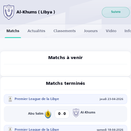
Al-Khums ( Libya )
Suivre
Matchs
Actualités
Classements
Joueurs
Vidéo
Inf
Matchs à venir
Matchs terminés
Premier League de la Libye
jeudi 23-04-2026
-
Al-Khums
0
0
Abu Salim
Premier League de la Libye
samedi 18-04-2026