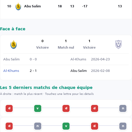
10
Abu Salim
18
13
-17
13
Face à face
0
1
1
Victoire
Match nul
Victoire
Abu Salim
0 - 0
Al-Khums
2026-04-23
Al-Khums
2 - 1
Abu Salim
2026-02-08
Les 5 derniers matchs de chaque équipe
À droite : match le plus récent · Touchez une lettre pour les détails
d
v
d
d
n
d
n
v
d
n