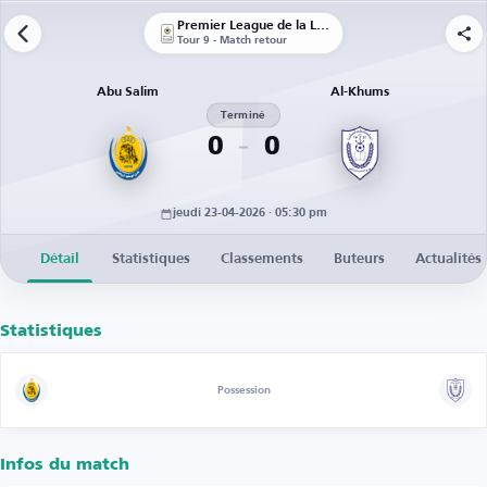
Premier League de la Libye
Tour 9 - Match retour
Abu Salim
Al-Khums
Terminé
0
0
jeudi 23-04-2026 · 05:30 pm
Détail
Statistiques
Classements
Buteurs
Actualités
Statistiques
Possession
Infos du match